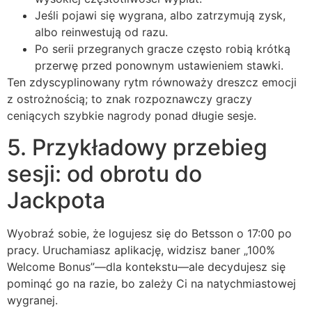
Jeśli pojawi się wygrana, albo zatrzymują zysk,
albo reinwestują od razu.
Po serii przegranych gracze często robią krótką
przerwę przed ponownym ustawieniem stawki.
Ten zdyscyplinowany rytm równoważy dreszcz emocji
z ostrożnością; to znak rozpoznawczy graczy
ceniących szybkie nagrody ponad długie sesje.
5. Przykładowy przebieg
sesji: od obrotu do
Jackpota
Wyobraź sobie, że logujesz się do Betsson o 17:00 po
pracy. Uruchamiasz aplikację, widzisz baner „100%
Welcome Bonus”—dla kontekstu—ale decydujesz się
pominąć go na razie, bo zależy Ci na natychmiastowej
wygranej.