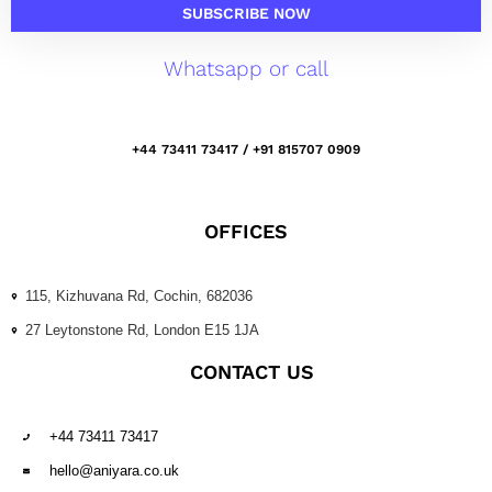
SUBSCRIBE NOW
Whatsapp or call
+44 73411 73417 / +91 815707 0909
OFFICES
115, Kizhuvana Rd, Cochin, 682036
27 Leytonstone Rd, London E15 1JA
CONTACT US
+44 73411 73417
hello@aniyara.co.uk