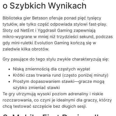
o Szybkich Wynikach
Biblioteka gier Betsson oferuje ponad pięć tysięcy
tytułów, ale tylko część odpowiada stylowi fast‑play.
Sloty od NetEnt i Yggdrasil Gaming zapewniają
mikro‑wygrane w mniej niż trzydzieści sekund, podczas
gdy mini‑ruletki Evolution Gaming kończą się w
zaledwie kilka obrotów.
Gry pasujące do tego stylu zwykle charakteryzują się:
Niską zmiennością dla częstych wypłat
Krótki czas trwania rund (często poniżej minuty)
Prostym dopasowaniem stawki—gracze mogą
szybko zmieniać stawki
Te gry utrzymują wysoki poziom adrenaliny i niskie
rozczarowania, co czyni je idealnymi dla graczy, którzy
chcą testować szczęście bez długich sesji.