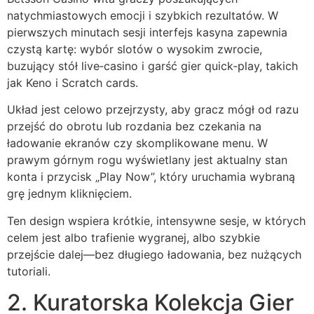
natychmiastowych emocji i szybkich rezultatów. W
pierwszych minutach sesji interfejs kasyna zapewnia
czystą kartę: wybór slotów o wysokim zwrocie,
buzujący stół live‑casino i garść gier quick‑play, takich
jak Keno i Scratch cards.
Układ jest celowo przejrzysty, aby gracz mógł od razu
przejść do obrotu lub rozdania bez czekania na
ładowanie ekranów czy skomplikowane menu. W
prawym górnym rogu wyświetlany jest aktualny stan
konta i przycisk „Play Now”, który uruchamia wybraną
grę jednym kliknięciem.
Ten design wspiera krótkie, intensywne sesje, w których
celem jest albo trafienie wygranej, albo szybkie
przejście dalej—bez długiego ładowania, bez nużących
tutoriali.
2. Kuratorska Kolekcja Gier