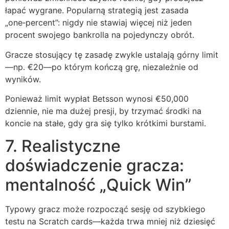
łapać wygrane. Popularną strategią jest zasada
„one‑percent”: nigdy nie stawiaj więcej niż jeden
procent swojego bankrolla na pojedynczy obrót.
Gracze stosujący tę zasadę zwykle ustalają górny limit
—np. €20—po którym kończą grę, niezależnie od
wyników.
Ponieważ limit wypłat Betsson wynosi €50,000
dziennie, nie ma dużej presji, by trzymać środki na
koncie na stałe, gdy gra się tylko krótkimi burstami.
7. Realistyczne
doświadczenie gracza:
mentalność „Quick Win”
Typowy gracz może rozpocząć sesję od szybkiego
testu na Scratch cards—każda trwa mniej niż dziesięć