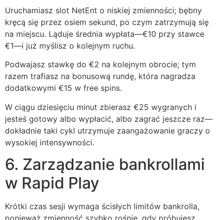
Uruchamiasz slot NetEnt o niskiej zmienności; bębny
kręcą się przez osiem sekund, po czym zatrzymują się
na miejscu. Ląduje średnia wypłata—€10 przy stawce
€1—i już myślisz o kolejnym ruchu.
Podwajasz stawkę do €2 na kolejnym obrocie; tym
razem trafiasz na bonusową rundę, która nagradza
dodatkowymi €15 w free spins.
W ciągu dziesięciu minut zbierasz €25 wygranych i
jesteś gotowy albo wypłacić, albo zagrać jeszcze raz—
dokładnie taki cykl utrzymuje zaangażowanie graczy o
wysokiej intensywności.
6. Zarządzanie bankrollami
w Rapid Play
Krótki czas sesji wymaga ścisłych limitów bankrolla,
ponieważ zmienność szybko rośnie, gdy próbujesz