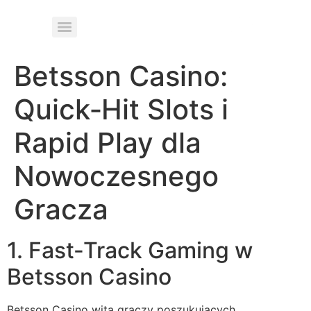
Betsson Casino:
Quick‑Hit Slots i
Rapid Play dla
Nowoczesnego
Gracza
1. Fast‑Track Gaming w
Betsson Casino
Betsson Casino wita graczy poszukujących