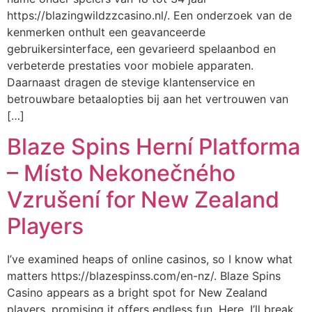
https://blazingwildzzcasino.nl/. Een onderzoek van de
kenmerken onthult een geavanceerde
gebruikersinterface, een gevarieerd spelaanbod en
verbeterde prestaties voor mobiele apparaten.
Daarnaast dragen de stevige klantenservice en
betrouwbare betaalopties bij aan het vertrouwen van
[…]
Blaze Spins Herní Platforma
– Místo Nekonečného
Vzrušení for New Zealand
Players
I’ve examined heaps of online casinos, so I know what
matters https://blazespinss.com/en-nz/. Blaze Spins
Casino appears as a bright spot for New Zealand
players, promising it offers endless fun. Here, I’ll break