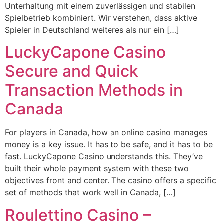
Unterhaltung mit einem zuverlässigen und stabilen
Spielbetrieb kombiniert. Wir verstehen, dass aktive
Spieler in Deutschland weiteres als nur ein […]
LuckyCapone Casino
Secure and Quick
Transaction Methods in
Canada
For players in Canada, how an online casino manages
money is a key issue. It has to be safe, and it has to be
fast. LuckyCapone Casino understands this. They’ve
built their whole payment system with these two
objectives front and center. The casino offers a specific
set of methods that work well in Canada, […]
Roulettino Casino –