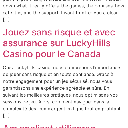
down what it really offers: the games, the bonuses, how
safe it is, and the support. I want to offer you a clear
[…]
Jouez sans risque et avec
assurance sur LuckyHills
Casino pour le Canada
Chez luckyhills casino, nous comprenons l’importance
de jouer sans risque et en toute confiance. Grâce à
notre engagement pour un jeu sécurisé, nous vous
garantissons une expérience agréable et sûre. En
suivant les meilleures pratiques, nous optimisons vos
sessions de jeu. Alors, comment naviguer dans la
complexité des jeux d’argent en ligne tout en profitant
[…]