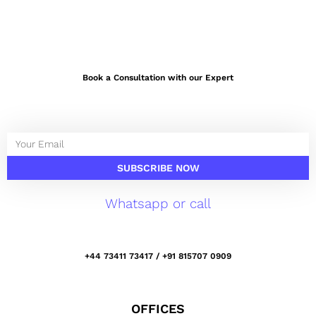
Book a Consultation with our Expert
SUBSCRIBE NOW
Whatsapp or call
+44 73411 73417 / +91 815707 0909
OFFICES