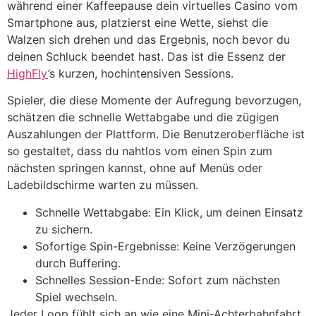
während einer Kaffeepause dein virtuelles Casino vom
Smartphone aus, platzierst eine Wette, siehst die
Walzen sich drehen und das Ergebnis, noch bevor du
deinen Schluck beendet hast. Das ist die Essenz der
HighFly
’s kurzen, hochintensiven Sessions.
Spieler, die diese Momente der Aufregung bevorzugen,
schätzen die schnelle Wettabgabe und die zügigen
Auszahlungen der Plattform. Die Benutzeroberfläche ist
so gestaltet, dass du nahtlos vom einen Spin zum
nächsten springen kannst, ohne auf Menüs oder
Ladebildschirme warten zu müssen.
Schnelle Wettabgabe: Ein Klick, um deinen Einsatz
zu sichern.
Sofortige Spin-Ergebnisse: Keine Verzögerungen
durch Buffering.
Schnelles Session-Ende: Sofort zum nächsten
Spiel wechseln.
Jeder Loop fühlt sich an wie eine Mini‑Achterbahnfahrt