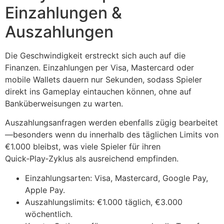
Einzahlungen &
Auszahlungen
Die Geschwindigkeit erstreckt sich auch auf die
Finanzen. Einzahlungen per Visa, Mastercard oder
mobile Wallets dauern nur Sekunden, sodass Spieler
direkt ins Gameplay eintauchen können, ohne auf
Banküberweisungen zu warten.
Auszahlungsanfragen werden ebenfalls zügig bearbeitet
—besonders wenn du innerhalb des täglichen Limits von
€1.000 bleibst, was viele Spieler für ihren
Quick‑Play‑Zyklus als ausreichend empfinden.
Einzahlungsarten: Visa, Mastercard, Google Pay,
Apple Pay.
Auszahlungslimits: €1.000 täglich, €3.000
wöchentlich.