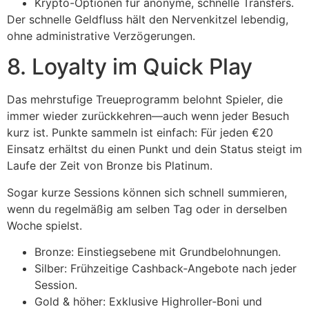
Krypto-Optionen für anonyme, schnelle Transfers.
Der schnelle Geldfluss hält den Nervenkitzel lebendig,
ohne administrative Verzögerungen.
8. Loyalty im Quick Play
Das mehrstufige Treueprogramm belohnt Spieler, die
immer wieder zurückkehren—auch wenn jeder Besuch
kurz ist. Punkte sammeln ist einfach: Für jeden €20
Einsatz erhältst du einen Punkt und dein Status steigt im
Laufe der Zeit von Bronze bis Platinum.
Sogar kurze Sessions können sich schnell summieren,
wenn du regelmäßig am selben Tag oder in derselben
Woche spielst.
Bronze: Einstiegsebene mit Grundbelohnungen.
Silber: Frühzeitige Cashback‑Angebote nach jeder
Session.
Gold & höher: Exklusive Highroller‑Boni und