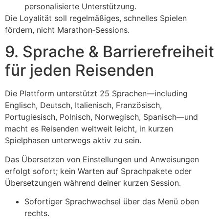
personalisierte Unterstützung.
Die Loyalität soll regelmäßiges, schnelles Spielen
fördern, nicht Marathon‑Sessions.
9. Sprache & Barrierefreiheit
für jeden Reisenden
Die Plattform unterstützt 25 Sprachen—including
Englisch, Deutsch, Italienisch, Französisch,
Portugiesisch, Polnisch, Norwegisch, Spanisch—und
macht es Reisenden weltweit leicht, in kurzen
Spielphasen unterwegs aktiv zu sein.
Das Übersetzen von Einstellungen und Anweisungen
erfolgt sofort; kein Warten auf Sprachpakete oder
Übersetzungen während deiner kurzen Session.
Sofortiger Sprachwechsel über das Menü oben
rechts.