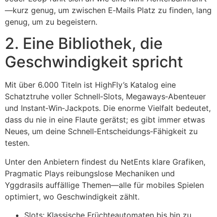
—kurz genug, um zwischen E‑Mails Platz zu finden, lang
genug, um zu begeistern.
2. Eine Bibliothek, die
Geschwindigkeit spricht
Mit über 6.000 Titeln ist HighFly’s Katalog eine
Schatztruhe voller Schnell‑Slots, Megaways‑Abenteuer
und Instant‑Win‑Jackpots. Die enorme Vielfalt bedeutet,
dass du nie in eine Flaute gerätst; es gibt immer etwas
Neues, um deine Schnell‑Entscheidungs‑Fähigkeit zu
testen.
Unter den Anbietern findest du NetEnts klare Grafiken,
Pragmatic Plays reibungslose Mechaniken und
Yggdrasils auffällige Themen—alle für mobiles Spielen
optimiert, wo Geschwindigkeit zählt.
Slots: Klassische Früchteautomaten bis hin zu