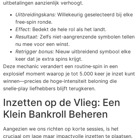
uitbetalingen aanzienlijk verhoogt.
Uitbreidingskans:
Willekeurig geselecteerd bij elke
free‑spin ronde.
Effect:
Bedekt de hele rol als het landt.
Resultaat:
Zelfs niet-aangrenzende symbolen tellen
nu mee voor een winst.
Retrigger bonus:
Nieuw uitbreidend symbool elke
keer dat je extra spins krijgt.
Deze mechanic verandert een routine‑spin in een
explosief moment waarop je tot 5.000 keer je inzet kunt
winnen—precies de hoge‑intensiteit beloning die
snelle‑play liefhebbers blijft terugkeren.
Inzetten op de Vlieg: Een
Klein Bankroll Beheren
Aangezien we ons richten op korte sessies, is het
cruciaal om lage maar impactvolle inzetten te plaatsen.