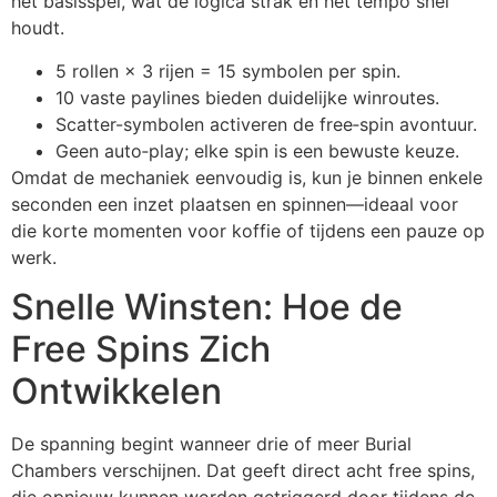
het basisspel, wat de logica strak en het tempo snel
houdt.
5 rollen × 3 rijen = 15 symbolen per spin.
10 vaste paylines bieden duidelijke winroutes.
Scatter-symbolen activeren de free‑spin avontuur.
Geen auto‑play; elke spin is een bewuste keuze.
Omdat de mechaniek eenvoudig is, kun je binnen enkele
seconden een inzet plaatsen en spinnen—ideaal voor
die korte momenten voor koffie of tijdens een pauze op
werk.
Snelle Winsten: Hoe de
Free Spins Zich
Ontwikkelen
De spanning begint wanneer drie of meer Burial
Chambers verschijnen. Dat geeft direct acht free spins,
die opnieuw kunnen worden getriggerd door tijdens de