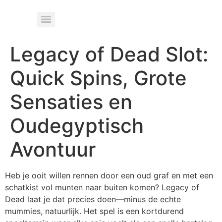
Legacy of Dead Slot:
Quick Spins, Grote
Sensaties en
Oudegyptisch
Avontuur
Heb je ooit willen rennen door een oud graf en met een
schatkist vol munten naar buiten komen? Legacy of
Dead laat je dat precies doen—minus de echte
mummies, natuurlijk. Het spel is een kortdurend