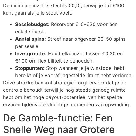
De minimale inzet is slechts €0,10, terwijl je tot €100
kunt gaan als je je stout voelt.
Sessiebudget:
Reserveer €10–€20 voor een
enkele burst.
Aantal spins:
Streef naar ongeveer 30–50 spins
per sessie.
Inzetgrootte:
Houd elke inzet tussen €0,20 en
€1,00 om flexibiliteit te behouden.
Stoppunten:
Stop wanneer je je winstdoel hebt
bereikt of je vooraf ingestelde limiet hebt verloren.
Deze strakke bankrollstrategie zorgt ervoor dat je de
controle behoudt terwijl je nog steeds genoeg ruimte
hebt om het hoge payout‑potentieel van het spel te
ervaren tijdens die vluchtige momenten van opwinding.
De Gamble‑functie: Een
Snelle Weg naar Grotere