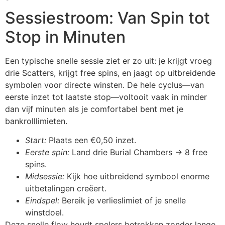
Sessiestroom: Van Spin tot
Stop in Minuten
Een typische snelle sessie ziet er zo uit: je krijgt vroeg
drie Scatters, krijgt free spins, en jaagt op uitbreidende
symbolen voor directe winsten. De hele cyclus—van
eerste inzet tot laatste stop—voltooit vaak in minder
dan vijf minuten als je comfortabel bent met je
bankrolllimieten.
Start:
Plaats een €0,50 inzet.
Eerste spin:
Land drie Burial Chambers → 8 free
spins.
Midsessie:
Kijk hoe uitbreidend symbool enorme
uitbetalingen creëert.
Eindspel:
Bereik je verlieslimiet of je snelle
winstdoel.
Deze snelle flow houdt spelers betrokken zonder lange