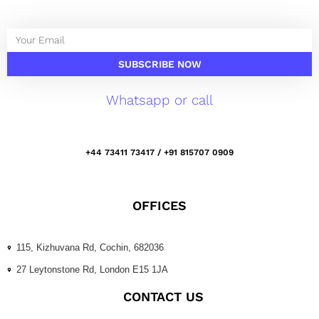
SUBSCRIBE NOW
Whatsapp or call
+44 73411 73417 / +91 815707 0909
OFFICES
115, Kizhuvana Rd, Cochin, 682036
27 Leytonstone Rd, London E15 1JA
CONTACT US