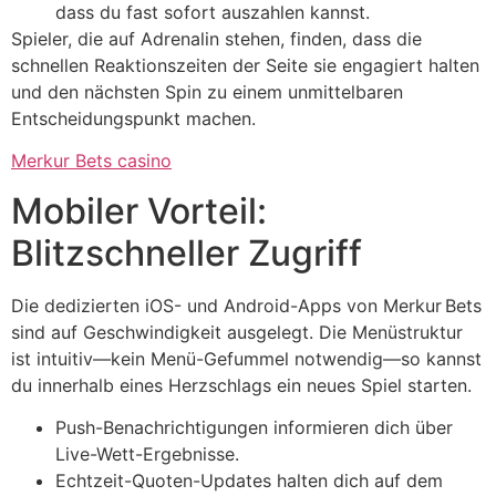
dass du fast sofort auszahlen kannst.
Spieler, die auf Adrenalin stehen, finden, dass die
schnellen Reaktionszeiten der Seite sie engagiert halten
und den nächsten Spin zu einem unmittelbaren
Entscheidungspunkt machen.
Merkur Bets casino
Mobiler Vorteil:
Blitzschneller Zugriff
Die dedizierten iOS- und Android-Apps von Merkur Bets
sind auf Geschwindigkeit ausgelegt. Die Menüstruktur
ist intuitiv—kein Menü-Gefummel notwendig—so kannst
du innerhalb eines Herzschlags ein neues Spiel starten.
Push-Benachrichtigungen informieren dich über
Live-Wett-Ergebnisse.
Echtzeit-Quoten-Updates halten dich auf dem