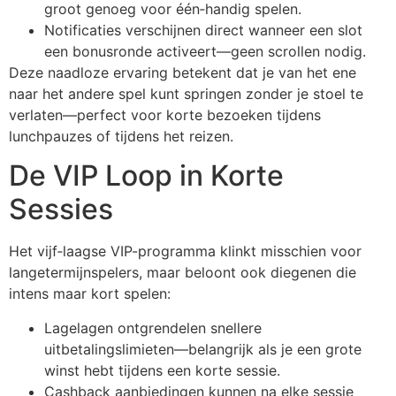
groot genoeg voor één‑handig spelen.
Notificaties verschijnen direct wanneer een slot
een bonusronde activeert—geen scrollen nodig.
Deze naadloze ervaring betekent dat je van het ene
naar het andere spel kunt springen zonder je stoel te
verlaten—perfect voor korte bezoeken tijdens
lunchpauzes of tijdens het reizen.
De VIP Loop in Korte
Sessies
Het vijf‑laagse VIP-programma klinkt misschien voor
langetermijnspelers, maar beloont ook diegenen die
intens maar kort spelen:
Lagelagen ontgrendelen snellere
uitbetalingslimieten—belangrijk als je een grote
winst hebt tijdens een korte sessie.
Cashback aanbiedingen kunnen na elke sessie