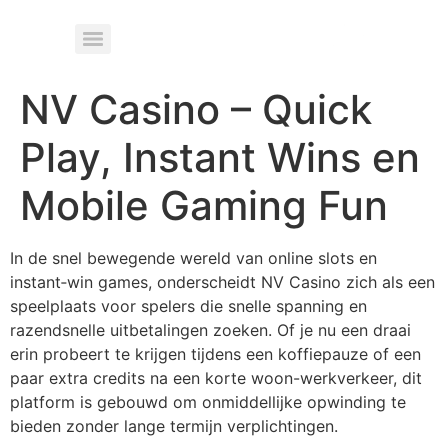
NV Casino – Quick
Play, Instant Wins en
Mobile Gaming Fun
In de snel bewegende wereld van online slots en
instant‑win games, onderscheidt NV Casino zich als een
speelplaats voor spelers die snelle spanning en
razendsnelle uitbetalingen zoeken. Of je nu een draai
erin probeert te krijgen tijdens een koffiepauze of een
paar extra credits na een korte woon-werkverkeer, dit
platform is gebouwd om onmiddellijke opwinding te
bieden zonder lange termijn verplichtingen.