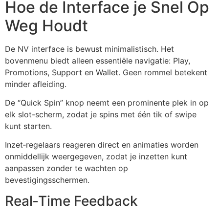
Hoe de Interface je Snel Op
Weg Houdt
De NV interface is bewust minimalistisch. Het
bovenmenu biedt alleen essentiële navigatie: Play,
Promotions, Support en Wallet. Geen rommel betekent
minder afleiding.
De “Quick Spin” knop neemt een prominente plek in op
elk slot-scherm, zodat je spins met één tik of swipe
kunt starten.
Inzet‑regelaars reageren direct en animaties worden
onmiddellijk weergegeven, zodat je inzetten kunt
aanpassen zonder te wachten op
bevestigingsschermen.
Real‑Time Feedback