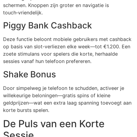
schermen. Knoppen zijn groter en navigatie is
touch‑vriendelijk.
Piggy Bank Cashback
Deze functie beloont mobiele gebruikers met cashback
op basis van slot-verliezen elke week—tot €1.200. Een
zoete stimulans voor spelers die korte, herhaalde
sessies vanaf hun telefoon prefereren.
Shake Bonus
Door simpelweg je telefoon te schudden, activeer je
willekeurige beloningen—gratis spins of kleine
geldprijzen—wat een extra laag spanning toevoegt aan
korte bursts spelen.
De Puls van een Korte
Sessie