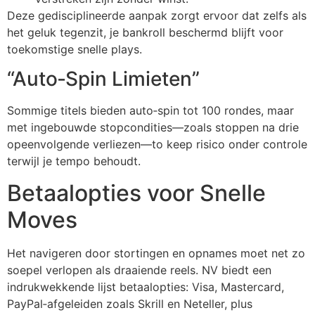
Deze gedisciplineerde aanpak zorgt ervoor dat zelfs als
het geluk tegenzit, je bankroll beschermd blijft voor
toekomstige snelle plays.
“Auto‑Spin Limieten”
Sommige titels bieden auto‑spin tot 100 rondes, maar
met ingebouwde stopcondities—zoals stoppen na drie
opeenvolgende verliezen—to keep risico onder controle
terwijl je tempo behoudt.
Betaalopties voor Snelle
Moves
Het navigeren door stortingen en opnames moet net zo
soepel verlopen als draaiende reels. NV biedt een
indrukwekkende lijst betaalopties: Visa, Mastercard,
PayPal‑afgeleiden zoals Skrill en Neteller, plus