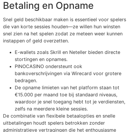
Betaling en Opname
Snel geld beschikbaar maken is essentieel voor spelers
die van korte sessies houden—ze willen hun winsten
snel zien na het spelen zodat ze meteen weer kunnen
instappen of geld overzetten.
E-wallets zoals Skrill en Neteller bieden directe
stortingen en opnames.
PINOCASINO ondersteunt ook
bankoverschrijvingen via Wirecard voor grotere
bedragen.
De opname limieten van het platform staan tot
€15.000 per maand toe bij standaard niveaus,
waardoor je snel toegang hebt tot je verdiensten,
zelfs na meerdere kleine sessies.
De combinatie van flexibele betaalopties en snelle
uitbetalingen houdt spelers betrokken zonder
administratieve vertragingen die het enthousiasme