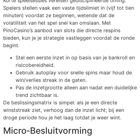
Korte speelsessies vereisen gedisciplineerde timing.
Spelers stellen vaak een vaste tijdslimiet in (vijf tot tien
minuten) voordat ze beginnen, wetende dat de
volatiliteit van het spel snel kan omslaan. Met
PinoCasino’s aanbod van slots die directe respins
bieden, kun je je strategie vastleggen voordat de ronde
begint.
Stel een eerste inzet in op basis van je bankroll en
risicobereidheid.
Gebruik autoplay voor snelle spins maar houd de
win/verlies streak in de gaten.
Pas de inzetgrootte alleen aan nadat een duidelijke
trend zichtbaar is.
De beslissingsmatrix is simpel: als je een directe
winststreak ziet, verhoog dan de inzet licht; bij een
droge periode hou je het laag totdat je weer wint.
Micro‑Besluitvorming