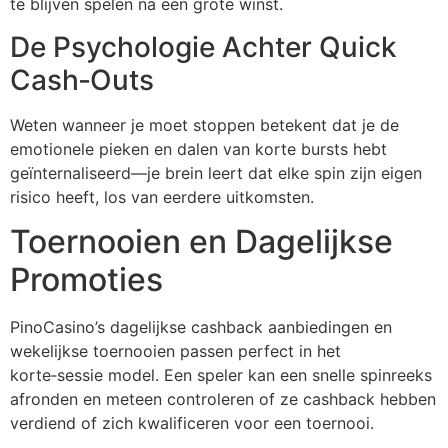
te blijven spelen na een grote winst.
De Psychologie Achter Quick
Cash‑Outs
Weten wanneer je moet stoppen betekent dat je de
emotionele pieken en dalen van korte bursts hebt
geïnternaliseerd—je brein leert dat elke spin zijn eigen
risico heeft, los van eerdere uitkomsten.
Toernooien en Dagelijkse
Promoties
PinoCasino’s dagelijkse cashback aanbiedingen en
wekelijkse toernooien passen perfect in het
korte‑sessie model. Een speler kan een snelle spinreeks
afronden en meteen controleren of ze cashback hebben
verdiend of zich kwalificeren voor een toernooi.