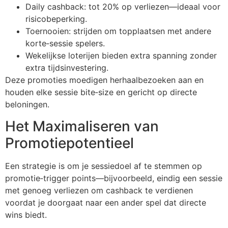
Daily cashback: tot 20% op verliezen—ideaal voor
risicobeperking.
Toernooien: strijden om topplaatsen met andere
korte‑sessie spelers.
Wekelijkse loterijen bieden extra spanning zonder
extra tijdsinvestering.
Deze promoties moedigen herhaalbezoeken aan en
houden elke sessie bite‑size en gericht op directe
beloningen.
Het Maximaliseren van
Promotiepotentieel
Een strategie is om je sessiedoel af te stemmen op
promotie‑trigger points—bijvoorbeeld, eindig een sessie
met genoeg verliezen om cashback te verdienen
voordat je doorgaat naar een ander spel dat directe
wins biedt.