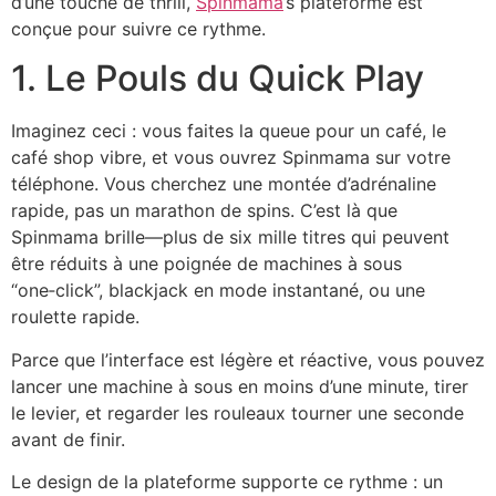
d’une touche de thrill,
Spinmama
’s plateforme est
conçue pour suivre ce rythme.
1. Le Pouls du Quick Play
Imaginez ceci : vous faites la queue pour un café, le
café shop vibre, et vous ouvrez Spinmama sur votre
téléphone. Vous cherchez une montée d’adrénaline
rapide, pas un marathon de spins. C’est là que
Spinmama brille—plus de six mille titres qui peuvent
être réduits à une poignée de machines à sous
“one‑click”, blackjack en mode instantané, ou une
roulette rapide.
Parce que l’interface est légère et réactive, vous pouvez
lancer une machine à sous en moins d’une minute, tirer
le levier, et regarder les rouleaux tourner une seconde
avant de finir.
Le design de la plateforme supporte ce rythme : un