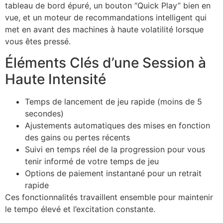
tableau de bord épuré, un bouton “Quick Play” bien en
vue, et un moteur de recommandations intelligent qui
met en avant des machines à haute volatilité lorsque
vous êtes pressé.
Éléments Clés d’une Session à
Haute Intensité
Temps de lancement de jeu rapide (moins de 5
secondes)
Ajustements automatiques des mises en fonction
des gains ou pertes récents
Suivi en temps réel de la progression pour vous
tenir informé de votre temps de jeu
Options de paiement instantané pour un retrait
rapide
Ces fonctionnalités travaillent ensemble pour maintenir
le tempo élevé et l’excitation constante.