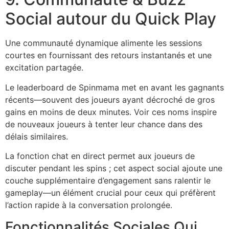
Social autour du Quick Play
Une communauté dynamique alimente les sessions
courtes en fournissant des retours instantanés et une
excitation partagée.
Le leaderboard de Spinmama met en avant les gagnants
récents—souvent des joueurs ayant décroché de gros
gains en moins de deux minutes. Voir ces noms inspire
de nouveaux joueurs à tenter leur chance dans des
délais similaires.
La fonction chat en direct permet aux joueurs de
discuter pendant les spins ; cet aspect social ajoute une
couche supplémentaire d’engagement sans ralentir le
gameplay—un élément crucial pour ceux qui préfèrent
l’action rapide à la conversation prolongée.
Fonctionnalités Sociales Qui