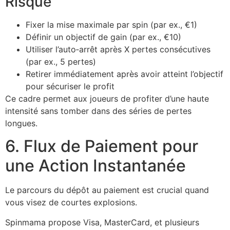
Risque
Fixer la mise maximale par spin (par ex., €1)
Définir un objectif de gain (par ex., €10)
Utiliser l’auto‑arrêt après X pertes consécutives
(par ex., 5 pertes)
Retirer immédiatement après avoir atteint l’objectif
pour sécuriser le profit
Ce cadre permet aux joueurs de profiter d’une haute
intensité sans tomber dans des séries de pertes
longues.
6. Flux de Paiement pour
une Action Instantanée
Le parcours du dépôt au paiement est crucial quand
vous visez de courtes explosions.
Spinmama propose Visa, MasterCard, et plusieurs