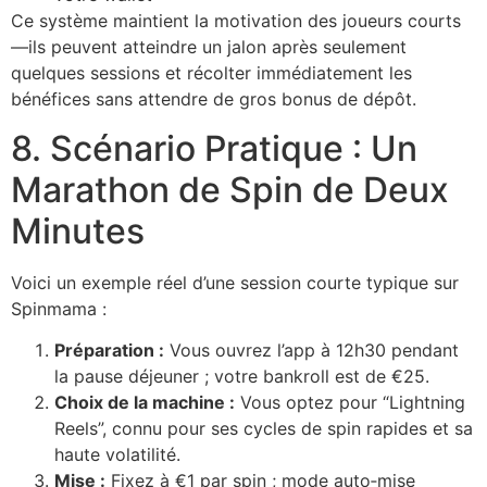
Ce système maintient la motivation des joueurs courts
—ils peuvent atteindre un jalon après seulement
quelques sessions et récolter immédiatement les
bénéfices sans attendre de gros bonus de dépôt.
8. Scénario Pratique : Un
Marathon de Spin de Deux
Minutes
Voici un exemple réel d’une session courte typique sur
Spinmama :
Préparation :
Vous ouvrez l’app à 12h30 pendant
la pause déjeuner ; votre bankroll est de €25.
Choix de la machine :
Vous optez pour “Lightning
Reels”, connu pour ses cycles de spin rapides et sa
haute volatilité.
Mise :
Fixez à €1 par spin ; mode auto‑mise