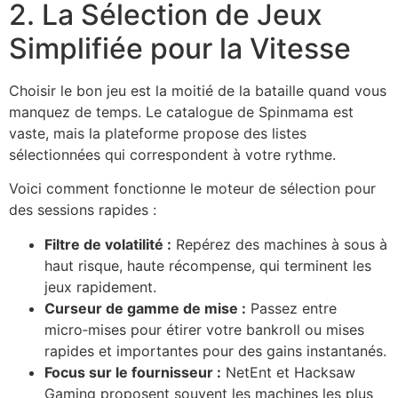
2. La Sélection de Jeux
Simplifiée pour la Vitesse
Choisir le bon jeu est la moitié de la bataille quand vous
manquez de temps. Le catalogue de Spinmama est
vaste, mais la plateforme propose des listes
sélectionnées qui correspondent à votre rythme.
Voici comment fonctionne le moteur de sélection pour
des sessions rapides :
Filtre de volatilité :
Repérez des machines à sous à
haut risque, haute récompense, qui terminent les
jeux rapidement.
Curseur de gamme de mise :
Passez entre
micro‑mises pour étirer votre bankroll ou mises
rapides et importantes pour des gains instantanés.
Focus sur le fournisseur :
NetEnt et Hacksaw
Gaming proposent souvent les machines les plus