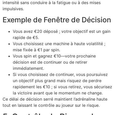
intensité sans conduire à la fatigue ou à des mises
impulsives.
Exemple de Fenêtre de Décision
Vous avez €20 déposé ; votre objectif est un gain
rapide de €5.
Vous choisissez une machine à haute volatilité ;
mise fixée à €1 par spin.
Vous spin et gagnez €10—votre prochaine
décision est de continuer ou de retirer
immédiatement.
Si vous choisissez de continuer, vous poursuivez
un objectif plus grand mais risquez de perdre
rapidement les €10 ; si vous retirez, vous sécurisez
la victoire avant que le momentum ne change.
Ce délai de décision serré maintient l’adrénaline haute
tout en laissant le contrôle au joueur sur le risque.