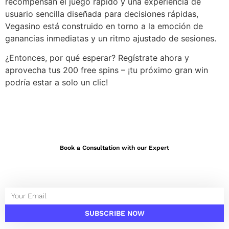
recompensan el juego rápido y una experiencia de
usuario sencilla diseñada para decisiones rápidas,
Vegasino está construido en torno a la emoción de
ganancias inmediatas y un ritmo ajustado de sesiones.
¿Entonces, por qué esperar? Regístrate ahora y
aprovecha tus 200 free spins – ¡tu próximo gran win
podría estar a solo un clic!
Book a Consultation with our Expert
SUBSCRIBE NOW