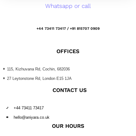
Whatsapp or call
+44 73411 73417 / +91 815707 0909
OFFICES
115, Kizhuvana Rd, Cochin, 682036
27 Leytonstone Rd, London E15 1JA
CONTACT US
+44 73411 73417
hello@aniyara.co.uk
OUR HOURS