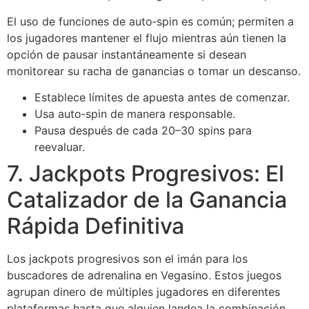
El uso de funciones de auto‑spin es común; permiten a
los jugadores mantener el flujo mientras aún tienen la
opción de pausar instantáneamente si desean
monitorear su racha de ganancias o tomar un descanso.
Establece límites de apuesta antes de comenzar.
Usa auto‑spin de manera responsable.
Pausa después de cada 20–30 spins para
reevaluar.
7. Jackpots Progresivos: El
Catalizador de la Ganancia
Rápida Definitiva
Los jackpots progresivos son el imán para los
buscadores de adrenalina en Vegasino. Estos juegos
agrupan dinero de múltiples jugadores en diferentes
plataformas hasta que alguien landea la combinación