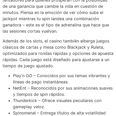
de una ganancia que cambie la vida en cuestión de
minutos. Piensa en la emoción de ver cómo sube el
jackpot mientras tu spin landea una combinación
ganadora – este es el tipo de adrenalina que hace que
las sesiones cortas vuelvan.
Además de los slots, el casino también alberga juegos
clásicos de cartas y mesa como Blackjack y Ruleta,
optimizados para rondas rápidas y opciones de apuesta
rápidas. Cada juego está diseñado para ajustarse a un
tiempo de juego ajustado.
Play’n GO – Conocidos por sus temas vibrantes y
líneas de pago instantáneas.
NetEnt – Reconocidos por sus animaciones suaves
y tiempos de spin rápidos.
Thunderkick – Ofrece visuales peculiares con
gameplay veloz.
Spinomenal – Entrega títulos de alta volatilidad