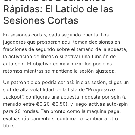
Rápidas: El Latido de las
Sesiones Cortas
En sesiones cortas, cada segundo cuenta. Los
jugadores que prosperan aquí toman decisiones en
fracciones de segundo sobre el tamaño de la apuesta,
la activación de líneas o si activar una función de
auto‑spin. El objetivo es maximizar los posibles
retornos mientras se mantiene la sesión ajustada.
Un patrón típico podría ser así: inicias sesión, eliges un
slot de alta volatilidad de la lista de “Progressive
Jackpot”, configuras una apuesta modesta por spin (a
menudo entre €0.20–€0.50), y luego activas auto‑spin
para 20 rondas. Tan pronto como la máquina paga,
evalúas rápidamente si continuar o cambiar a otro
título.