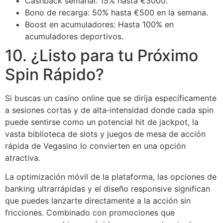
Cashback semanal: 15% hasta €3000.
Bono de recarga: 50% hasta €500 en la semana.
Boost en acumuladores: Hasta 100% en
acumuladores deportivos.
10. ¿Listo para tu Próximo
Spin Rápido?
Si buscas un casino online que se dirija específicamente
a sesiones cortas y de alta‑intensidad donde cada spin
puede sentirse como un potencial hit de jackpot, la
vasta biblioteca de slots y juegos de mesa de acción
rápida de Vegasino lo convierten en una opción
atractiva.
La optimización móvil de la plataforma, las opciones de
banking ultrarrápidas y el diseño responsive significan
que puedes lanzarte directamente a la acción sin
fricciones. Combinado con promociones que