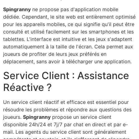
Spingranny
ne propose pas d'application mobile
dédiée. Cependant, le site web est entièrement optimisé
pour les appareils mobiles, ce qui signifie qu'il peut être
consulté et utilisé facilement sur les smartphones et les
tablettes. L'interface est intuitive et les jeux s'adaptent
automatiquement à la taille de l'écran. Cela permet aux
joueurs de profiter de leurs jeux préférés en
déplacement, sans avoir à télécharger une application.
Service Client : Assistance
Réactive ?
Un service client réactif et efficace est essentiel pour
résoudre les problèmes et répondre aux questions des
joueurs.
Spingranny
propose un service client
disponible 24h/24 et 7j/7 par chat en direct et par e-
mail. Les agents du service client sont généralement