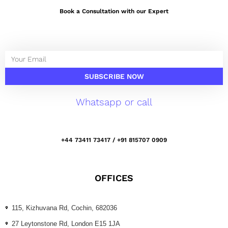
Book a Consultation with our Expert
SUBSCRIBE NOW
Whatsapp or call
+44 73411 73417 / +91 815707 0909
OFFICES
115, Kizhuvana Rd, Cochin, 682036
27 Leytonstone Rd, London E15 1JA