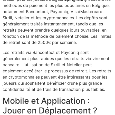
méthodes de paiement les plus populaires en Belgique,
notamment Bancontact, Payconiq, Visa/Mastercard,
Skrill, Neteller et les cryptomonnaies. Les dépôts sont
généralement traités instantanément, tandis que les
retraits peuvent prendre quelques jours ouvrables, en
fonction de la méthode de paiement choisie. Les limites
de retrait sont de 2500€ par semaine.
Les retraits via Bancontact et Payconiq sont
généralement plus rapides que les retraits via virement
bancaire. L'utilisation de Skrill et Neteller peut
également accélérer le processus de retrait. Les retraits
en cryptomonnaies peuvent être intéressants pour les
joueurs qui souhaitent bénéficier d'une plus grande
confidentialité et de frais de transaction plus faibles.
Mobile et Application :
Jouer en Déplacement ?