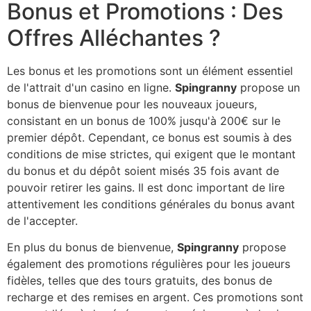
Bonus et Promotions : Des
Offres Alléchantes ?
Les bonus et les promotions sont un élément essentiel
de l'attrait d'un casino en ligne.
Spingranny
propose un
bonus de bienvenue pour les nouveaux joueurs,
consistant en un bonus de 100% jusqu'à 200€ sur le
premier dépôt. Cependant, ce bonus est soumis à des
conditions de mise strictes, qui exigent que le montant
du bonus et du dépôt soient misés 35 fois avant de
pouvoir retirer les gains. Il est donc important de lire
attentivement les conditions générales du bonus avant
de l'accepter.
En plus du bonus de bienvenue,
Spingranny
propose
également des promotions régulières pour les joueurs
fidèles, telles que des tours gratuits, des bonus de
recharge et des remises en argent. Ces promotions sont