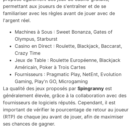
permettant aux joueurs de s'entraîner et de se
familiariser avec les règles avant de jouer avec de
l'argent réel.
Machines à Sous : Sweet Bonanza, Gates of
Olympus, Starburst
Casino en Direct : Roulette, Blackjack, Baccarat,
Crazy Time
Jeux de Table : Roulette Européenne, Blackjack
Américain, Poker à Trois Cartes
Fournisseurs : Pragmatic Play, NetEnt, Evolution
Gaming, Play'n GO, Microgaming
La qualité des jeux proposés par
Spingranny
est
généralement élevée, grâce à la collaboration avec des
fournisseurs de logiciels réputés. Cependant, il est
important de vérifier le pourcentage de retour au joueur
(RTP) de chaque jeu avant de jouer, afin de maximiser
ses chances de gagner.