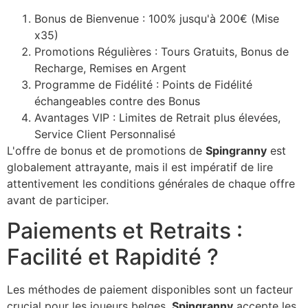
Bonus de Bienvenue : 100% jusqu'à 200€ (Mise
x35)
Promotions Régulières : Tours Gratuits, Bonus de
Recharge, Remises en Argent
Programme de Fidélité : Points de Fidélité
échangeables contre des Bonus
Avantages VIP : Limites de Retrait plus élevées,
Service Client Personnalisé
L'offre de bonus et de promotions de
Spingranny
est
globalement attrayante, mais il est impératif de lire
attentivement les conditions générales de chaque offre
avant de participer.
Paiements et Retraits :
Facilité et Rapidité ?
Les méthodes de paiement disponibles sont un facteur
crucial pour les joueurs belges.
Spingranny
accepte les