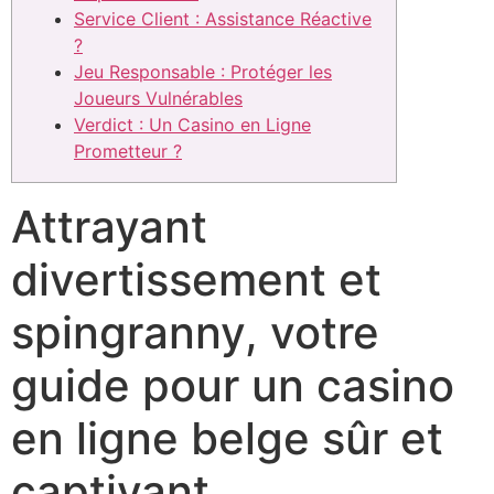
Service Client : Assistance Réactive
?
Jeu Responsable : Protéger les
Joueurs Vulnérables
Verdict : Un Casino en Ligne
Prometteur ?
Attrayant
divertissement et
spingranny, votre
guide pour un casino
en ligne belge sûr et
captivant