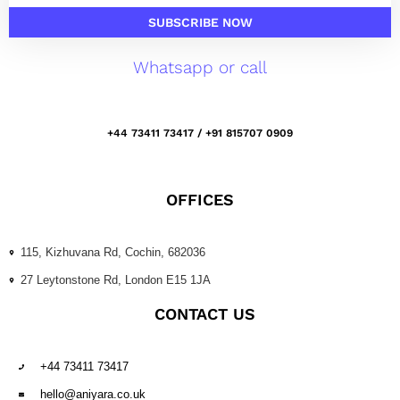
SUBSCRIBE NOW
Whatsapp or call
+44 73411 73417 / +91 815707 0909
OFFICES
115, Kizhuvana Rd, Cochin, 682036
27 Leytonstone Rd, London E15 1JA
CONTACT US
+44 73411 73417
hello@aniyara.co.uk