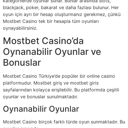
kategorilerde oyunlar sunar. Bunlar arasında slots,
blackjack, poker, bakarat ve daha fazlası bulunur. Her
oyun için ayrı bir hesap oluşturmanız gerekmez, çünkü
Mostbet Casino tek bir hesapla tüm oyunları
oynayabilirsiniz.
Mostbet Casino’da
Oynanabilir Oyunlar ve
Bonuslar
Mostbet Casino Türkiye’de popüler bir online casino
platformudur. Mostbet giriş ve mostbet giris
sayfalarından kolayca erişilebilir. Bu platformda çeşitli
oyunlar ve bonuslar sunulmaktadır.
Oynanabilir Oyunlar
Mostbet Casino birçok farklı türde oyun sunmaktadır. Bu