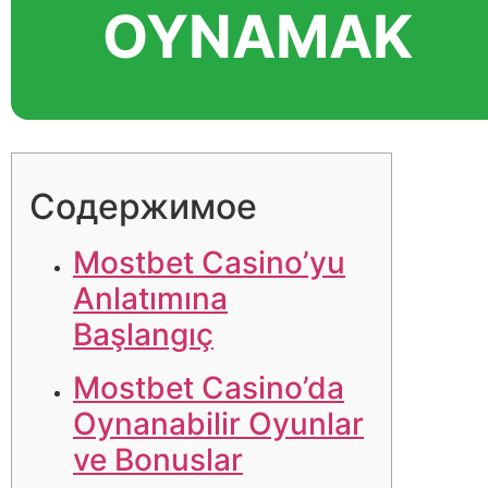
OYNAMAK
Содержимое
Mostbet Casino’yu
Anlatımına
Başlangıç
Mostbet Casino’da
Oynanabilir Oyunlar
ve Bonuslar