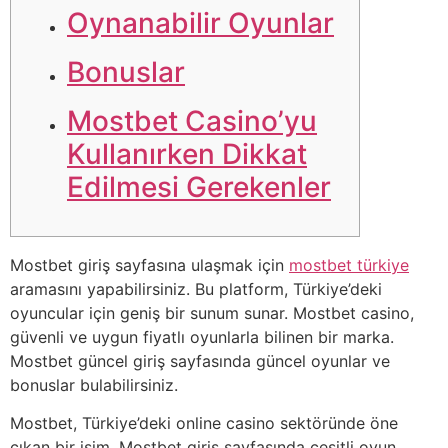
Oynanabilir Oyunlar
Bonuslar
Mostbet Casino’yu
Kullanırken Dikkat
Edilmesi Gerekenler
Mostbet giriş sayfasına ulaşmak için
mostbet türkiye
aramasını yapabilirsiniz. Bu platform, Türkiye’deki
oyuncular için geniş bir sunum sunar. Mostbet casino,
güvenli ve uygun fiyatlı oyunlarla bilinen bir marka.
Mostbet güncel giriş sayfasında güncel oyunlar ve
bonuslar bulabilirsiniz.
Mostbet, Türkiye’deki online casino sektöründe öne
çıkan bir isim. Mostbet giriş sayfasında çeşitli oyun