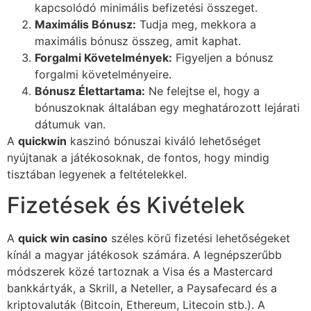
kapcsolódó minimális befizetési összeget.
Maximális Bónusz:
Tudja meg, mekkora a
maximális bónusz összeg, amit kaphat.
Forgalmi Követelmények:
Figyeljen a bónusz
forgalmi követelményeire.
Bónusz Élettartama:
Ne felejtse el, hogy a
bónuszoknak általában egy meghatározott lejárati
dátumuk van.
A
quickwin
kaszinó bónuszai kiváló lehetőséget
nyújtanak a játékosoknak, de fontos, hogy mindig
tisztában legyenek a feltételekkel.
Fizetések és Kivételek
A
quick win casino
széles körű fizetési lehetőségeket
kínál a magyar játékosok számára. A legnépszerűbb
módszerek közé tartoznak a Visa és a Mastercard
bankkártyák, a Skrill, a Neteller, a Paysafecard és a
kriptovaluták (Bitcoin, Ethereum, Litecoin stb.). A