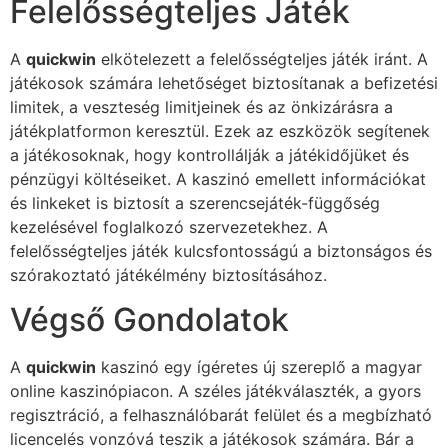
Felelősségteljes Játék
A
quickwin
elkötelezett a felelősségteljes játék iránt. A
játékosok számára lehetőséget biztosítanak a befizetési
limitek, a veszteség limitjeinek és az önkizárásra a
játékplatformon keresztül. Ezek az eszközök segítenek
a játékosoknak, hogy kontrollálják a játékidőjüket és
pénzügyi költéseiket. A kaszinó emellett információkat
és linkeket is biztosít a szerencsejáték-függőség
kezelésével foglalkozó szervezetekhez. A
felelősségteljes játék kulcsfontosságú a biztonságos és
szórakoztató játékélmény biztosításához.
Végső Gondolatok
A
quickwin
kaszinó egy ígéretes új szereplő a magyar
online kaszinópiacon. A széles játékválaszték, a gyors
regisztráció, a felhasználóbarát felület és a megbízható
licencelés vonzóvá teszik a játékosok számára. Bár a