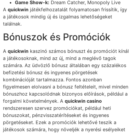
Game Show-k:
Dream Catcher, Monopoly Live
A
quickwin
játékfelhozatalát folyamatosan frissítik, így
a játékosok mindig új és izgalmas lehetőségeket
találnak.
Bónuszok és Promóciók
A
quickwin
kaszinó számos bónuszt és promóciót kínál
a játékosoknak, mind az új, mind a meglévő tagok
számára. Az üdvözlő bónusz általában egy százalékos
befizetési bónusz és ingyenes pörgetések
kombinációját tartalmazza. Fontos azonban
figyelmesen elolvasni a bónusz feltételeit, mivel minden
bónuszhoz kapcsolódnak bizonyos előírások, például a
forgalmi követelmények. A
quickwin casino
rendszeresen szervez promóciókat, például heti
bónuszokat, pénzvisszatérítéseket és ingyenes
pörgetéseket. Ezek a promóciók lehetővé teszik a
játékosok számára, hogy növeljék a nyerési esélyeiket