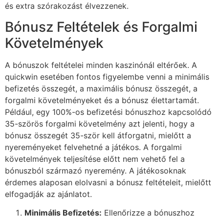
és extra szórakozást élvezzenek.
Bónusz Feltételek és Forgalmi
Követelmények
A bónuszok feltételei minden kaszinónál eltérőek. A
quickwin esetében fontos figyelembe venni a minimális
befizetés összegét, a maximális bónusz összegét, a
forgalmi követelményeket és a bónusz élettartamát.
Például, egy 100%-os befizetési bónuszhoz kapcsolódó
35-szörös forgalmi követelmény azt jelenti, hogy a
bónusz összegét 35-ször kell átforgatni, mielőtt a
nyereményeket felvehetné a játékos. A forgalmi
követelmények teljesítése előtt nem vehető fel a
bónuszból származó nyeremény. A játékosoknak
érdemes alaposan elolvasni a bónusz feltételeit, mielőtt
elfogadják az ajánlatot.
Minimális Befizetés:
Ellenőrizze a bónuszhoz