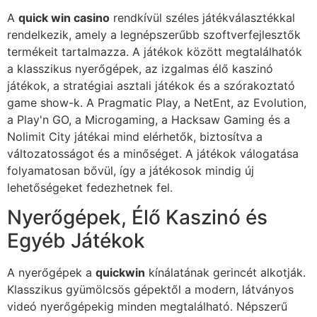
A
quick win casino
rendkívül széles játékválasztékkal
rendelkezik, amely a legnépszerűbb szoftverfejlesztők
termékeit tartalmazza. A játékok között megtalálhatók
a klasszikus nyerőgépek, az izgalmas élő kaszinó
játékok, a stratégiai asztali játékok és a szórakoztató
game show-k. A Pragmatic Play, a NetEnt, az Evolution,
a Play'n GO, a Microgaming, a Hacksaw Gaming és a
Nolimit City játékai mind elérhetők, biztosítva a
változatosságot és a minőséget. A játékok válogatása
folyamatosan bővül, így a játékosok mindig új
lehetőségeket fedezhetnek fel.
Nyerőgépek, Élő Kaszinó és
Egyéb Játékok
A nyerőgépek a
quickwin
kínálatának gerincét alkotják.
Klasszikus gyümölcsös gépektől a modern, látványos
videó nyerőgépekig minden megtalálható. Népszerű