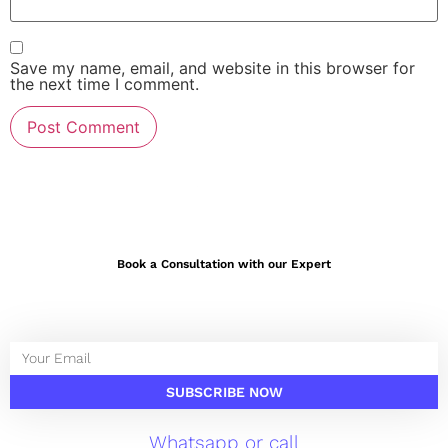
Save my name, email, and website in this browser for
the next time I comment.
Book a Consultation with our Expert
SUBSCRIBE NOW
Whatsapp or call