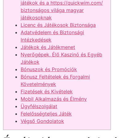
játékok és a https://quickwim.com/
biztonságos világa magyar
játékosoknak
Licenc és Játékosok Biztonsága
Adatvédelem és Biztonsági
Intézkedések
Játékok és Játékmenet
Nyerőgépek, Élő Kaszinó és Egyéb
Játékok
Bónuszok és Promóciók
Bónusz Feltételek és Forgalmi
Követelmények
Fizetések és Kivételek
Mobil Alkalmazás és Élmény
Ügyfélszolgálat
Felelősségteljes Játék
Végső Gondolatok